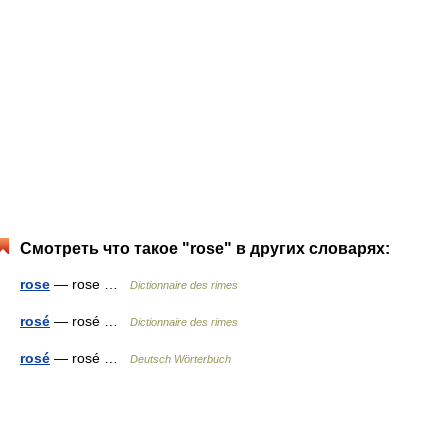
Смотреть что такое "rose" в других словарях:
rose
— rose …
Dictionnaire des rimes
rosé
— rosé …
Dictionnaire des rimes
rosé
— rosé …
Deutsch Wörterbuch