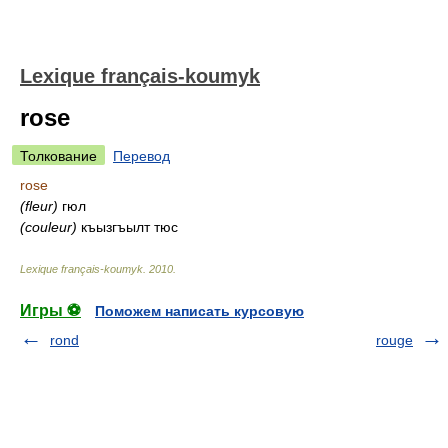
Lexique français-koumyk
rose
Толкование
Перевод
rose
(fleur)
гюл
(couleur)
къызгъылт тюс
Lexique français-koumyk
.
2010
.
Игры ⚽
Поможем написать курсовую
rond
rouge