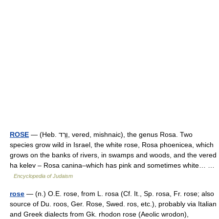
ROSE
— (Heb. וֶרֶד, vered, mishnaic), the genus Rosa. Two
species grow wild in Israel, the white rose, Rosa phoenicea, which
grows on the banks of rivers, in swamps and woods, and the vered
ha kelev – Rosa canina–which has pink and sometimes white… …
Encyclopedia of Judaism
rose
— (n.) O.E. rose, from L. rosa (Cf. It., Sp. rosa, Fr. rose; also
source of Du. roos, Ger. Rose, Swed. ros, etc.), probably via Italian
and Greek dialects from Gk. rhodon rose (Aeolic wrodon),