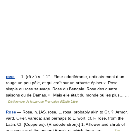
rose
— 1. (rô z ) s. f. 1° Fleur odoriférante, ordinairement d un
rouge un peu pâle, et qui croît sur un arbuste épineux. Rose
simple ou rose sauvage. Rose du Bengale. Rose des quatre
saisons ou de Damas. • Mais elle était du monde où les plus… …
Dictionnaire de la Langue Française d'Émile Littré
Rose
— Rose, n. [AS. rose, L. rosa, probably akin to Gr. ?, Armor.
vard, OPer. vareda; and perhaps to E. wort: cf. F. rose, from the
Latin. Cf. {Copperas}, {Rhododendron}.] 1. A flower and shrub of
any species of the genus {Rosa}, of which there are… …
The