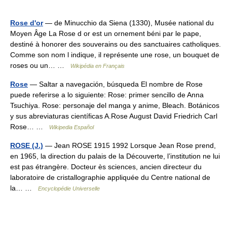
Rose d'or
— de Minucchio da Siena (1330), Musée national du
Moyen Âge La Rose d or est un ornement béni par le pape,
destiné à honorer des souverains ou des sanctuaires catholiques.
Comme son nom l indique, il représente une rose, un bouquet de
roses ou un… …
Wikipédia en Français
Rose
— Saltar a navegación, búsqueda El nombre de Rose
puede referirse a lo siguiente: Rose: primer sencillo de Anna
Tsuchiya. Rose: personaje del manga y anime, Bleach. Botánicos
y sus abreviaturas científicas A.Rose August David Friedrich Carl
Rose… …
Wikipedia Español
ROSE (J.)
— Jean ROSE 1915 1992 Lorsque Jean Rose prend,
en 1965, la direction du palais de la Découverte, l’institution ne lui
est pas étrangère. Docteur ès sciences, ancien directeur du
laboratoire de cristallographie appliquée du Centre national de
la… …
Encyclopédie Universelle