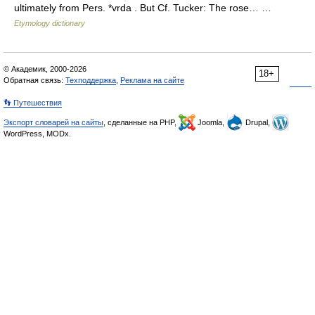
ultimately from Pers. *vrda . But Cf. Tucker: The rose… …
Etymology dictionary
© Академик, 2000-2026
18+
Обратная связь:
Техподдержка
,
Реклама на сайте
👣 Путешествия
Экспорт словарей на сайты
, сделанные на PHP,
Joomla,
Drupal,
WordPress, MODx.